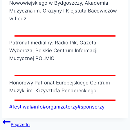
Nowowiejskiego w Bydgoszczy, Akademia
Muzyczna im. Grażyny I Kiejstuta Bacewiczów
w Łodzi
Patronat medialny: Radio Pik, Gazeta
Wyborcza, Polskie Centrum Informacji
Muzycznej POLMIC
Honorowy Patronat Europejskiego Centrum
Muzyki im. Krzysztofa Pendereckiego
Tagi
#
festiwal
#
info
#
organizatorzy
#
sponsorzy
wpisu:
Nawigacja
Poprzedni