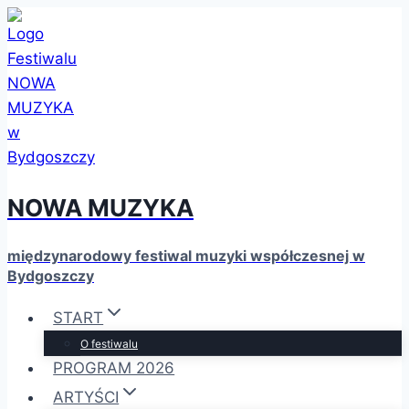
Przejdź
do
treści
NOWA MUZYKA
międzynarodowy festiwal muzyki współczesnej w
Bydgoszczy
START
O festiwalu
PROGRAM 2026
ARTYŚCI