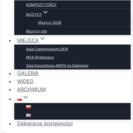
KOMPOZYTORZY
MUZYCY
Muzycy 2026
Muzycy-old
MIEJSCA
Aula Copernicanum UKW
MCK Bydgoszcz
Sala Koncertowa AMFN na Gdańskiej
GALERIA
WIDEO
ARCHIWUM
Deklaracja dostępności