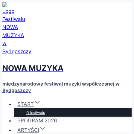
Przejdź
do
treści
NOWA MUZYKA
międzynarodowy festiwal muzyki współczesnej w
Bydgoszczy
START
O festiwalu
PROGRAM 2026
ARTYŚCI