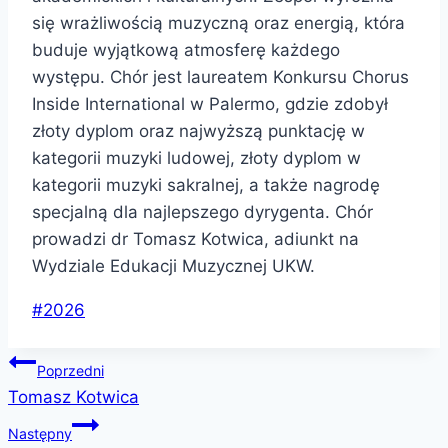
się wrażliwością muzyczną oraz energią, która
buduje wyjątkową atmosferę każdego
występu. Chór jest laureatem Konkursu Chorus
Inside International w Palermo, gdzie zdobył
złoty dyplom oraz najwyższą punktację w
kategorii muzyki ludowej, złoty dyplom w
kategorii muzyki sakralnej, a także nagrodę
specjalną dla najlepszego dyrygenta. Chór
prowadzi dr Tomasz Kotwica, adiunkt na
Wydziale Edukacji Muzycznej UKW.
Tagi
#
2026
wpisu:
Nawigacja
Poprzedni
Tomasz Kotwica
wpisu
Następny