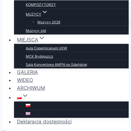
KOMPOZYTORZY
MUZYCY
Muzycy 2026
Muzycy-old
MIEJSCA
Aula Copernicanum UKW
MCK Bydgoszcz
Sala Koncertowa AMFN na Gdańskiej
GALERIA
WIDEO
ARCHIWUM
Deklaracja dostępności