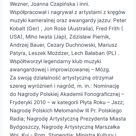
Wezner, Joanna Czapińska i inni.
Współpracował i nagrywał z artystami z kręgów
muzyki kameralnej oraz awangardy jazzu: Peter
Kobalt (Ger) , Jon Rose (Australia), Fred Frith (
USA), Miho Iwata (Jap), Zdzisław Piernik,
Andrzej Bauer, Cezary Duchnowski, Mariusz
Patyra, Leszek Możdzer, Lech Bałaban (PL) .
Współtworzył legendarny klub muzyki
awangardowej i improwizowanej – Mózg.
Za swoją działalność artystyczną otrzymał
szereg wyróżnień i nagród, m. in.: Nominację
do Nagrody Polskiej Akademii Fonograficznej –
Fryderyki 2010 – w kategorii Płyta Roku – Jazz;
Nagrodę Polskich Melomanów III Pr. Polskiego
Radia; Nagrodę Artystyczną Prezydenta Miasta
Bydgoszczy, Nagrodę Artystyczną Marszałka
Woj. Kuj.- Pom. Stypendia: Ministra Kultury i