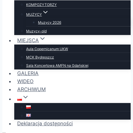
KOMPOZYTORZY
MUZYCY
Muzycy 2026
Muzycy-old
MIEJSCA
Aula Copernicanum UKW
MCK Bydgoszcz
Sala Koncertowa AMFN na Gdańskiej
GALERIA
WIDEO
ARCHIWUM
Deklaracja dostępności