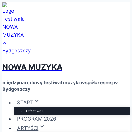
Przejdź
do
treści
NOWA MUZYKA
międzynarodowy festiwal muzyki współczesnej w
Bydgoszczy
START
O festiwalu
PROGRAM 2026
ARTYŚCI