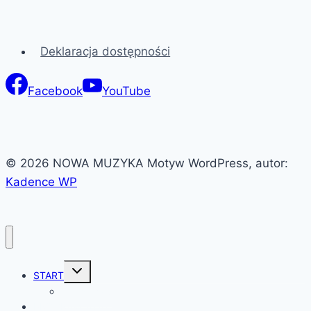
Deklaracja dostępności
Facebook
YouTube
© 2026 NOWA MUZYKA Motyw WordPress, autor:
Kadence WP
Przełącz
START
menu
podrzędne
O festiwalu
PROGRAM 2026