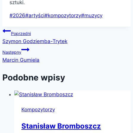
sztuki.
Tagi
#
2026
#
artyści
#
kompozytorzy
#
muzycy
wpisu:
Nawigacja
Poprzedni
Szymon Godziemba-Trytek
wpisu
Następny
Marcin Gumiela
Podobne wpisy
Kompozytorzy
Stanisław Bromboszcz