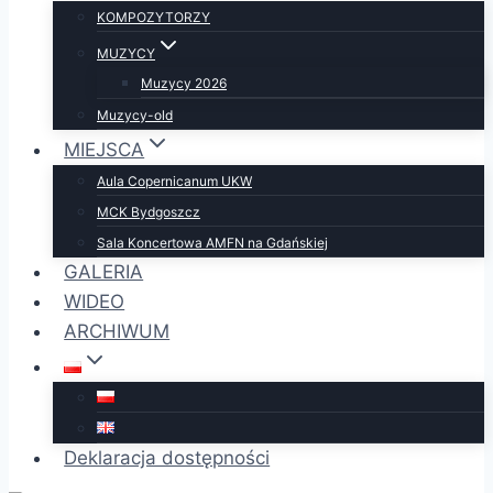
KOMPOZYTORZY
MUZYCY
Muzycy 2026
Muzycy-old
MIEJSCA
Aula Copernicanum UKW
MCK Bydgoszcz
Sala Koncertowa AMFN na Gdańskiej
GALERIA
WIDEO
ARCHIWUM
Deklaracja dostępności