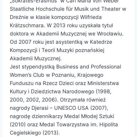
„Sokrates-Erasmus” w Carl Maria von Weber
Staatliche Hochschule für Musik und Theater w
Dreźnie w klasie kompozycji Wilfrieda
Krätzschmara. W 2013 roku uzyskała tytuł
doktora w Akademii Muzycznej we Wrocławiu.
Od 2007 roku jest asystentką w Katedrze
Kompozycji i Teorii Muzyki poznańskiej
Akademii Muzycznej.
Jest stypendystką Business and Professional
Women’s Club w Poznaniu, Krajowego
Funduszu na Rzecz Dzieci oraz Ministerstwa
Kultury i Dziedzictwa Narodowego (1998,
2000, 2002, 2006). Otrzymała również
nagrody Djerasi – UNESCO USA (2007),
nagrodę dziennikarzy Medal Młodej Sztuki
(2010) oraz Medal Towarzystwa im. Hipolita
Cegielskiego (2013).