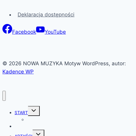
Deklaracja dostępności
Facebook
YouTube
© 2026 NOWA MUZYKA Motyw WordPress, autor:
Kadence WP
Przełącz
START
menu
podrzędne
O festiwalu
PROGRAM 2026
Przełącz