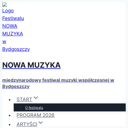
Przejdź
do
treści
NOWA MUZYKA
międzynarodowy festiwal muzyki współczesnej w
Bydgoszczy
START
O festiwalu
PROGRAM 2026
ARTYŚCI