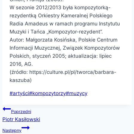
W sezonie 2012/2013 była kompozytorką-
rezydentką Orkiestry Kameralnej Polskiego
Radia Amadeus w ramach programu Instytutu
Muzyki i Tańca „Kompozytor-rezydent”.
Autor: Małgorzata Kosińska, Polskie Centrum
Informacji Muzycznej, Związek Kompozytorów
Polskich, styczeń 2005; aktualizacja: lipiec
2016, AG.
(źródło: https://culture.pl/pl/tworca/barbara-
kaszuba)
Tagi
#
artyści
#
kompozytorzy
#
muzycy
wpisu:
Nawigacja
Poprzedni
Piotr Kasiłowski
wpisu
Następny